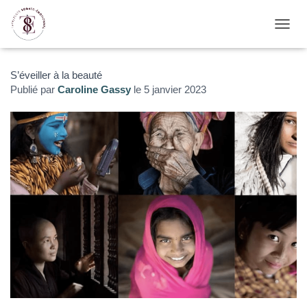
D
É
P
L
S’éveiller à la beauté
I
Publié par
Caroline Gassy
le
5 janvier 2023
E
R
L
A
N
A
V
I
G
A
T
I
O
N