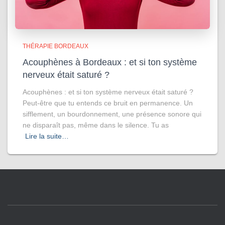
THÉRAPIE BORDEAUX
Acouphènes à Bordeaux : et si ton système
nerveux était saturé ?
Acouphènes : et si ton système nerveux était saturé ?
Peut-être que tu entends ce bruit en permanence. Un
sifflement, un bourdonnement, une présence sonore qui
ne disparaît pas, même dans le silence. Tu as
Lire la suite…