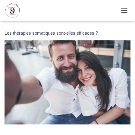
D
É
P
L
Les thérapies somatiques sont-elles efficaces ?
I
E
R
L
A
N
A
V
I
G
A
T
I
O
N