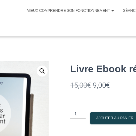
MIEUX COMPRENDRE SON FONCTIONNEMENT
SÉANC
Livre Ebook ré
Le
Le
15,00
€
9,00
€
prix
prix
initial
actuel
quantité
était :
est :
AJOUTER AU PANIER
de
Livre
15,00€.
9,00€.
Ebook