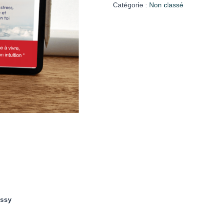
réveille
Catégorie :
Non classé
ton
corps
assy