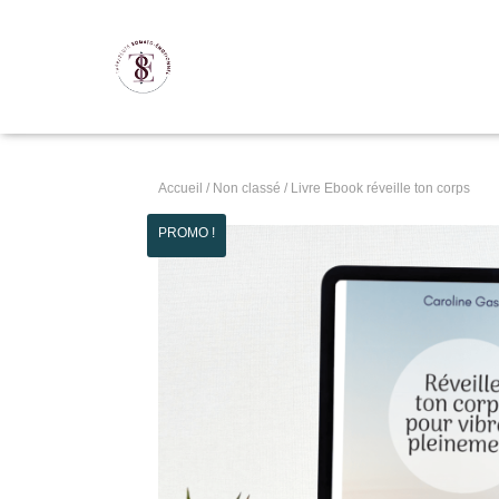
Accueil
/
Non classé
/ Livre Ebook réveille ton corps
PROMO !