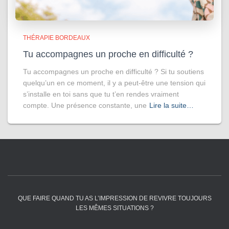
THÉRAPIE BORDEAUX
Tu accompagnes un proche en difficulté ?
Tu accompagnes un proche en difficulté ? Si tu soutiens
quelqu’un en ce moment, il y a peut-être une tension qui
s’installe en toi sans que tu t’en rendes vraiment
compte. Une présence constante, une
Lire la suite…
QUE FAIRE QUAND TU AS L’IMPRESSION DE REVIVRE TOUJOURS
LES MÊMES SITUATIONS ?