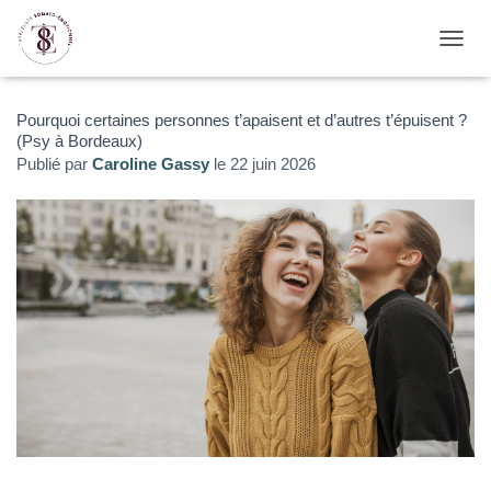
D
É
P
L
Pourquoi certaines personnes t’apaisent et d’autres t’épuisent ?
I
(Psy à Bordeaux)
E
Publié par
Caroline Gassy
le
22 juin 2026
R
L
A
N
A
V
I
G
A
T
I
O
N