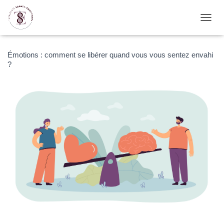
D
É
P
L
Émotions : comment se libérer quand vous vous sentez envahi
I
?
E
R
L
A
N
A
V
I
G
A
T
I
O
N