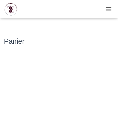
D
É
P
L
I
E
Panier
R
L
A
N
A
V
I
G
A
T
I
O
N